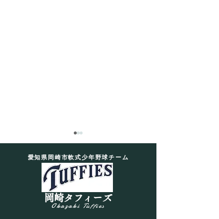
愛知県岡崎市軟式少年野球チーム
7月19日 練習日記
岡崎タフィーズ
Okazaki Tuffies
【EX×リトル】