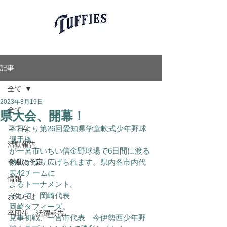
愛知県岡崎市軟式少年野球チーム
岡崎タフィーズ
Okazaki Tuffies
記事
全て
2023年8月19日
県大会、開幕！
全て
コラム
本日より第26回愛知県学童軟式少年野球
選手権
活動報告
が一宮市いちい信金野球場で6日間に渡る
今週の予定
熱戦が繰り広げられます。県内各市内代
表42チームに
情報
よるトーナメント。
そして、岡崎代表
お知らせ
岡崎タフィーズ。
卒団生 活躍報告
見事初戦、一宮市代表　今伊勢西少年野