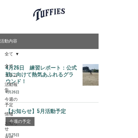
愛知県岡崎市軟式少年野球チーム
岡崎タフィーズ
Okazaki Tuffies
活動内容
全て
全て
4月26日 練習レポート：公式
戦に向けて熱気あふれるグラ
コラム
ウンド！
活動報
告
4月26日
今週の
予定
【お知らせ】5月活動予定
情報
今週の予定
お知ら
せ
4月25日