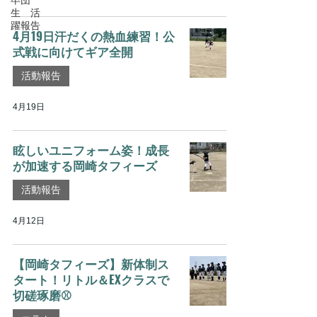
卒団
生 活
躍報告
4月19日汗だくの熱血練習！公
式戦に向けてギア全開
活動報告
4月19日
眩しいユニフォーム姿！成長
が加速する岡崎タフィーズ
活動報告
4月12日
【岡崎タフィーズ】新体制ス
タート！リトル＆EXクラスで
切磋琢磨⚾