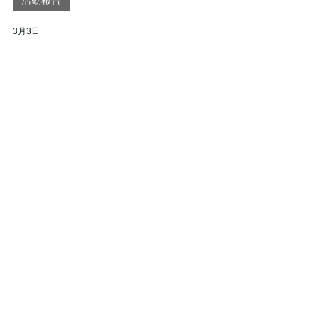
活動報告
3月3日
2
/
13
愛知県岡崎市軟式少年野球チーム
岡崎タフィーズ
Okazaki Tuffies
入団はこちら
MENU
SOCIAL
HOME