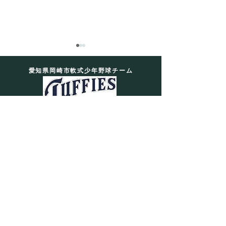
愛知県岡崎市軟式少年野球チーム
7月19日 練習日記
岡崎タフィーズ
Okazaki Tuffies
【EX×リトル】
習！総勢33名で
入団はこちら
き飛ばせ！
MENU
SOCIAL
HOME
選手募集
活動内容