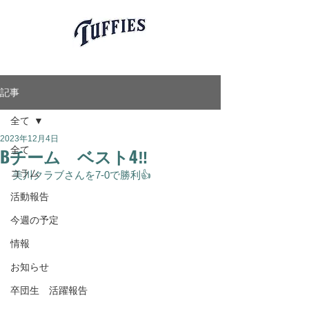
愛知県岡崎市軟式少年野球チーム
岡崎タフィーズ
Okazaki Tuffies
記事
全て
2023年12月4日
Bチーム ベスト4‼️
全て
コラム
美川クラブさんを7-0で勝利👍
活動報告
今週の予定
情報
お知らせ
卒団生 活躍報告