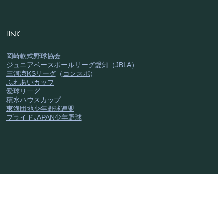
らせします。 今月は井田公
の活動を中心に、月末には遠
試合も予定されています！ ■
LINK
アEXクラス（4、3年） • 5
(土) 09:00 〜 12:30（井田公
岡崎軟式野球協会
ジュニアベースボールリーグ愛知（JBLA）
 5月10日(日) 12:30 〜
三河湾KSリーグ
（
コンスポ
）
00（井田公園） • 5月17日(日)
ふれあいカップ
00 〜 12:00（井田公園） • 5月
愛球リーグ
積水ハウスカップ
日) 09
東海団地少年野球連盟
プライドJAPAN少年野球