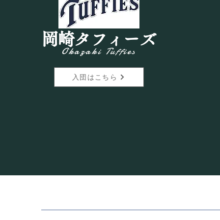
りがとうございます。 2026年7
月の活動予定をご案内いたしま
す。 今月も各クラス、練習や試
岡崎タフィーズ
合が盛りだくさんです。体調管理
Okazaki Tuffies
に気をつけながら、元気に活動し
ていきましょう！ 7月のスケジュ
入団はこちら
ール一覧 7月4日（土） 08:30 ～
12:00：EX・リトル合同練習 対
象：タフィーズリトルクラス / タ
フィーズEXクラス 場所：富士精
工（株） 7