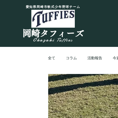
愛知県岡崎市軟式少年野球チーム
岡崎タフィーズ
Okazaki Tuffies
全て
コラム
活動報告
今