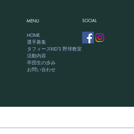
お知
園で
【お知らせ】6月の練習
征や
SOCIAL
MENU
ジュニ
月9日
HOME
園） •
選手募集
タフィーズKID'S 野球教室
16:
活動内容
09:
卒団生の歩み
24日(
お問い合わせ