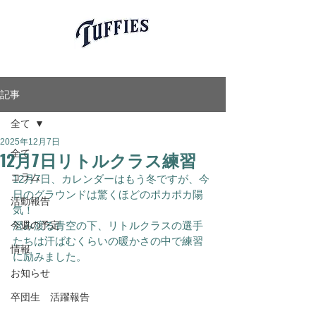
愛知県岡崎市軟式少年野球チーム
岡崎タフィーズ
Okazaki Tuffies
記事
全て
2025年12月7日
12月7日リトルクラス練習
全て
コラム
12月7日、カレンダーはもう冬ですが、今
日のグラウンドは驚くほどのポカポカ陽
活動報告
気！
今週の予定
澄み渡る青空の下、リトルクラスの選手
たちは汗ばむくらいの暖かさの中で練習
情報
に励みました。
お知らせ
卒団生 活躍報告