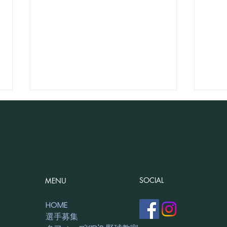
7月19日 練習日記
SOCIAL
MENU
【E
習！
HOME
選手募集
ばせ