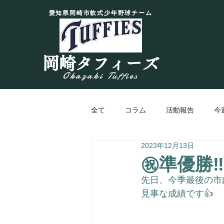
愛知県岡崎市軟式少年野球チーム
岡崎タフィーズ
Okazaki Tuffies
全て
コラム
活動報告
今
2023年12月13日
㊗️準優勝‼
先日、今季最後の市
見事な成績です👍