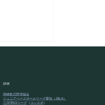
LINK
X×リトル】初の合同練
総勢33名で暑さを吹き飛
岡崎軟式野球協会
ジュニアベースボールリーグ愛知（JBLA）
！
三河湾KSリーグ
（
コンスポ
）