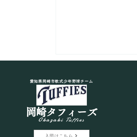
愛知県岡崎市軟式少年野球チーム
岡崎タフィーズ
【EXクラス】猛暑に負けず集
Okazaki Tuffies
中練習！
入団はこちら