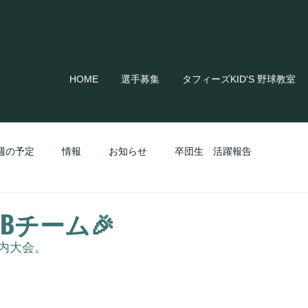
HOME
選手募集
タフィーズKID'S 野球教室
週の予定
情報
お知らせ
卒団生 活躍報告
️Bチーム🎉
内大会。