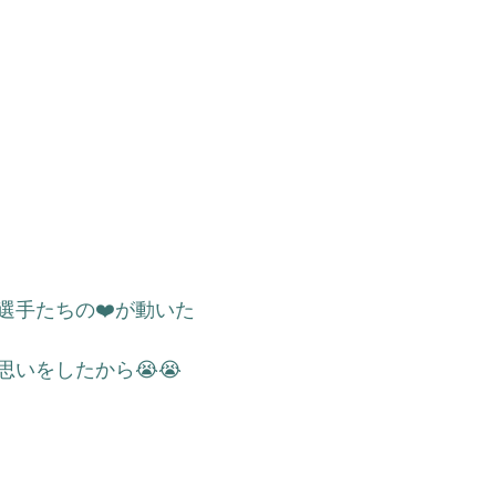
選手たちの❤️が動いた　
いをしたから😭😭