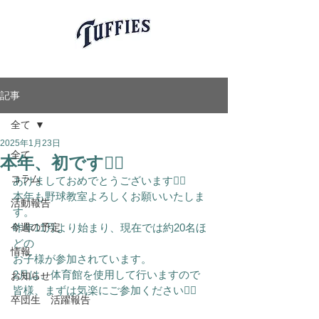
愛知県岡崎市軟式少年野球チーム
岡崎タフィーズ
Okazaki Tuffies
記事
全て
2025年1月23日
本年、初です🙇‍♂️
全て
コラム
あけましておめでとうございます🙇‍♂️
本年も野球教室よろしくお願いいたしま
活動報告
す。
今週の予定
昨年11月より始まり、現在では約20名ほ
どの
情報
お子様が参加されています。
2月は、体育館を使用して行いますので
お知らせ
皆様、まずは気楽にご参加ください🙇‍♂️
卒団生 活躍報告