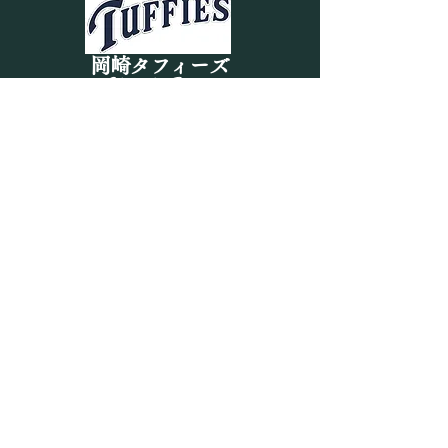
7月19日 練習日記
岡崎タフィーズ
Okazaki Tuffies
【EX×リトル】
習！総勢33名で
入団はこちら
き飛ばせ！
MENU
SOCIAL
HOME
選手募集
活動内容
卒団生の歩み
お問い合わせ
LINK
岡崎軟式野球協会
ジュニアベースボールリーグ愛知
（JBLA）
三河湾KSリーグ
（
コンスポ
）