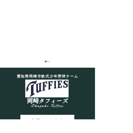
愛知県岡崎市軟式少年野球チーム
7月19日 練習日記
岡崎タフィーズ
Okazaki Tuffies
【EX×リトル】
習！総勢33名で
入団はこちら
き飛ばせ！