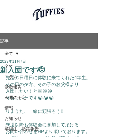
愛知県岡崎市軟式少年野球チーム
岡崎タフィーズ
Okazaki Tuffies
記事
全て
2023年11月7日
新入団です🫡
全て
コラム
先週の日曜日に体験に来てくれた4年生。
その日の夕方、その子のお父様より
活動報告
入団したい！と😁😁😁
今週の予定
うれしいーです😭😭😭
情報
りょうた、一緒に頑張ろう‼️
お知らせ
来週以降も体験会に参加して頂ける
卒団生 活躍報告
お問い合わせをHPより頂いております。