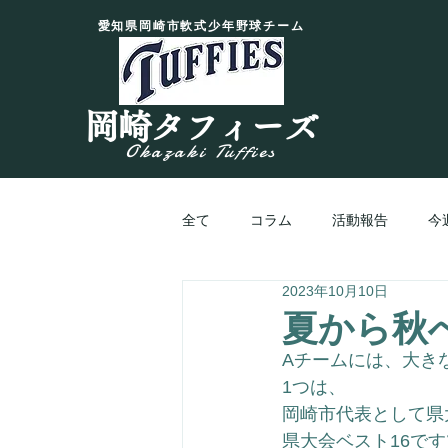
愛知県岡崎市軟式少年野球チーム
岡崎タフィーズ
Okazaki Tuffies
全て
コラム
活動報告
今
2023年10月10日
夏から秋へ
Aチームには、大き
1つは、
岡崎市代表として県
県大会ベスト16です