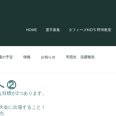
HOME
選手募集
タフィーズKID'S 野球教室
週の予定
情報
お知らせ
卒団生 活躍報告
 ②
な目標が2つあります。
大会に出場すること！
👌