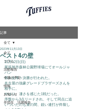
愛知県岡崎市軟式少年野球チーム
岡崎タフィーズ
Okazaki Tuffies
記事
全て
2023年11月13日
ベスト4の壁
全て
コラム
11月12日(日)
尾張旭市森林公園野球場にてオールジャ
活動報告
パン
今週の予定
県大会準々決勝が行われた。
名古屋の強豪グレードブラザーズさんを
情報
相手に。
やはり、凄さを感じた1戦だった。
お知らせ
序盤から3点リードされ、そして同点に追
卒団生 活躍報告
いついたのも束の間、鋭い連打が炸裂し