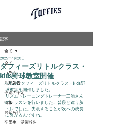
愛知県岡崎市軟式少年野球チーム
岡崎タフィーズ
Okazaki Tuffies
記事
全て
2025年4月20日
タフィーズリトルクラス・
全て
kids野球教室開催
コラム
活動報告
4月20日タフィーズリトルクラス・kids野
球教室を開催しました。
今週の予定
リズムトレーニングトレーナー三浦さん
のレッスンを行いました。普段と違う脳
情報
トレでした。失敗することが次への成長
お知らせ
に繋がるんですね。
卒団生 活躍報告