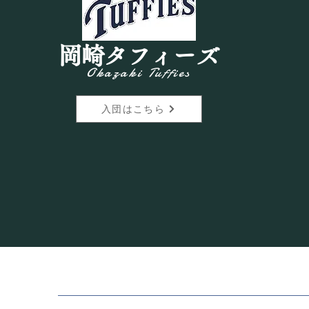
岡崎タフィーズ
【EXクラス】猛暑に負けず集
Okazaki Tuffies
中練習！
入団はこちら