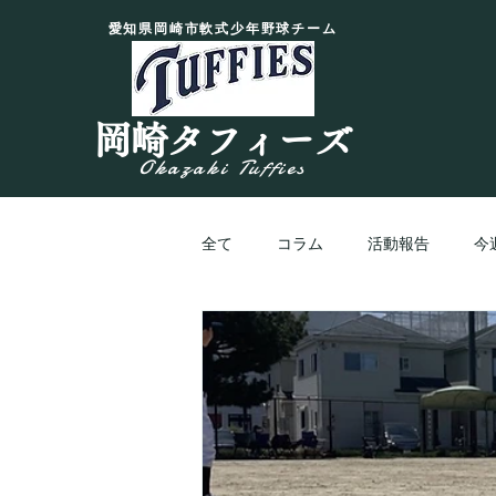
愛知県岡崎市軟式少年野球チーム
岡崎タフィーズ
Okazaki Tuffies
全て
コラム
活動報告
今