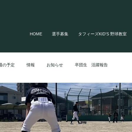
HOME
選手募集
タフィーズKID'S 野球教室
週の予定
情報
お知らせ
卒団生 活躍報告