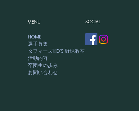
7月19日 練習日記
SOCIAL
MENU
【E
習！
HOME
選手募集
ばせ
タフィーズKID'S 野球教室
活動内容
卒団生の歩み
お問い合わせ