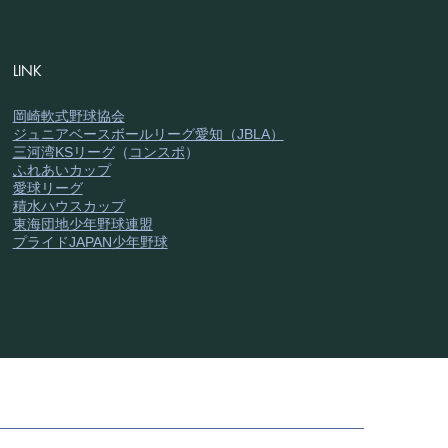
LINK
X×リトル】初の合同練
総勢33名で暑さを吹き飛
岡崎軟式野球協会
ジュニアベースボールリーグ愛知（JBLA）
！
三河湾KSリーグ
（
コンスポ
）
ふれあいカップ
愛球リーグ
積水ハウスカップ
東海団地少年野球連盟
プライドJAPAN少年野球